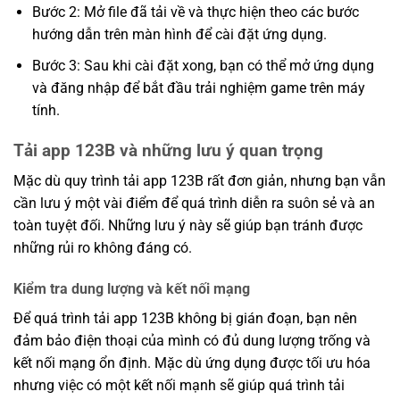
Bước 2: Mở file đã tải về và thực hiện theo các bước
hướng dẫn trên màn hình để cài đặt ứng dụng.
Bước 3: Sau khi cài đặt xong, bạn có thể mở ứng dụng
và đăng nhập để bắt đầu trải nghiệm game trên máy
tính.
Tải app 123B và những lưu ý quan trọng
Mặc dù quy trình tải app 123B rất đơn giản, nhưng bạn vẫn
cần lưu ý một vài điểm để quá trình diễn ra suôn sẻ và an
toàn tuyệt đối. Những lưu ý này sẽ giúp bạn tránh được
những rủi ro không đáng có.
Kiểm tra dung lượng và kết nối mạng
Để quá trình tải app 123B không bị gián đoạn, bạn nên
đảm bảo điện thoại của mình có đủ dung lượng trống và
kết nối mạng ổn định. Mặc dù ứng dụng được tối ưu hóa
nhưng việc có một kết nối mạnh sẽ giúp quá trình tải