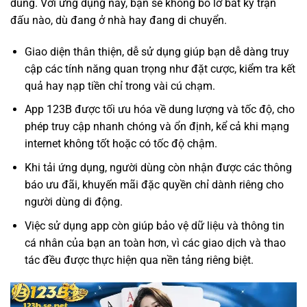
dùng. Với ứng dụng này, bạn sẽ không bỏ lỡ bất kỳ trận
đấu nào, dù đang ở nhà hay đang di chuyển.
Giao diện thân thiện, dễ sử dụng giúp bạn dễ dàng truy
cập các tính năng quan trọng như đặt cược, kiểm tra kết
quả hay nạp tiền chỉ trong vài cú chạm.
App 123B được tối ưu hóa về dung lượng và tốc độ, cho
phép truy cập nhanh chóng và ổn định, kể cả khi mạng
internet không tốt hoặc có tốc độ chậm.
Khi tải ứng dụng, người dùng còn nhận được các thông
báo ưu đãi, khuyến mãi đặc quyền chỉ dành riêng cho
người dùng di động.
Việc sử dụng app còn giúp bảo vệ dữ liệu và thông tin
cá nhân của bạn an toàn hơn, vì các giao dịch và thao
tác đều được thực hiện qua nền tảng riêng biệt.