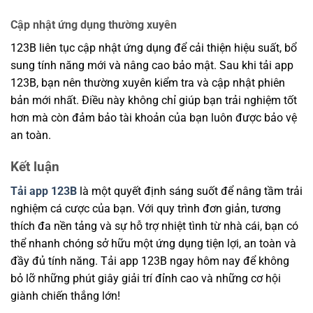
Cập nhật ứng dụng thường xuyên
123B liên tục cập nhật ứng dụng để cải thiện hiệu suất, bổ
sung tính năng mới và nâng cao bảo mật. Sau khi tải app
123B, bạn nên thường xuyên kiểm tra và cập nhật phiên
bản mới nhất. Điều này không chỉ giúp bạn trải nghiệm tốt
hơn mà còn đảm bảo tài khoản của bạn luôn được bảo vệ
an toàn.
Kết luận
Tải app 123B
là một quyết định sáng suốt để nâng tầm trải
nghiệm cá cược của bạn. Với quy trình đơn giản, tương
thích đa nền tảng và sự hỗ trợ nhiệt tình từ nhà cái, bạn có
thể nhanh chóng sở hữu một ứng dụng tiện lợi, an toàn và
đầy đủ tính năng. Tải app 123B ngay hôm nay để không
bỏ lỡ những phút giây giải trí đỉnh cao và những cơ hội
giành chiến thắng lớn!