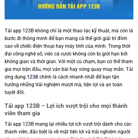
Tải app 123B không chỉ là một thao tác kỹ thuật, mà còn là
bước đi thông minh để bạn mang cả thế giới giải trí đỉnh
cao về chiếc điện thoại hay máy tính của mình. Trong thời
đại công nghệ số, việc cá cược không còn bị giới hạn bởi
không gian và thời gian. Với một cú chạm, bạn có thể tham
gia mọi trận đấu, mọi ván bài hay vòng quay may mắn. Tải
ứng dụng
123B
chính là cách nhanh nhất để bạn tận
hưởng những trải nghiệm mượt mà, tiện lợi và an toàn
tuyệt đối.
Tải app 123B – Lợi ích vượt trội cho mọi thành
viên tham gia
Tải app 123B mang lại nhiều lợi ích vượt trội dành cho các
thành viên, đặc biệt là về mặt tiện lợi và trải nghiệm người