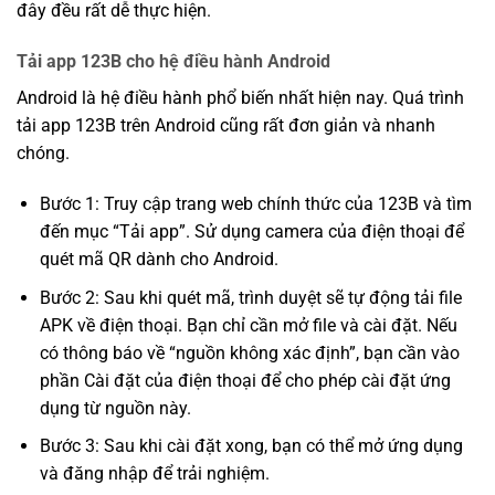
đây đều rất dễ thực hiện.
Tải app 123B cho hệ điều hành Android
Android là hệ điều hành phổ biến nhất hiện nay. Quá trình
tải app 123B trên Android cũng rất đơn giản và nhanh
chóng.
Bước 1: Truy cập trang web chính thức của 123B và tìm
đến mục “Tải app”. Sử dụng camera của điện thoại để
quét mã QR dành cho Android.
Bước 2: Sau khi quét mã, trình duyệt sẽ tự động tải file
APK về điện thoại. Bạn chỉ cần mở file và cài đặt. Nếu
có thông báo về “nguồn không xác định”, bạn cần vào
phần Cài đặt của điện thoại để cho phép cài đặt ứng
dụng từ nguồn này.
Bước 3: Sau khi cài đặt xong, bạn có thể mở ứng dụng
và đăng nhập để trải nghiệm.